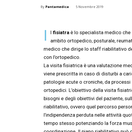
By
Pantamedica
5 Novembre 2019
I
l
fisiatra
è lo specialista medico che 
ambito ortopedico, posturale, reumato
medico che dirige lo staff riabilitativo 
con l’ortopedico.
La visita fisiatrica è una valutazione me
viene prescritta in caso di disturbi a ca
patologie acute o croniche, da processi 
ortopedici. L’obiettivo della visita fisiat
bisogni e degli obiettivi del paziente, su
riabilitativo, ovvero quel percorso pers
l’indipendenza perduta nelle attività quo
tempo stesso potenziando la forza musco
coordinazione. Il piano riabilitativo può