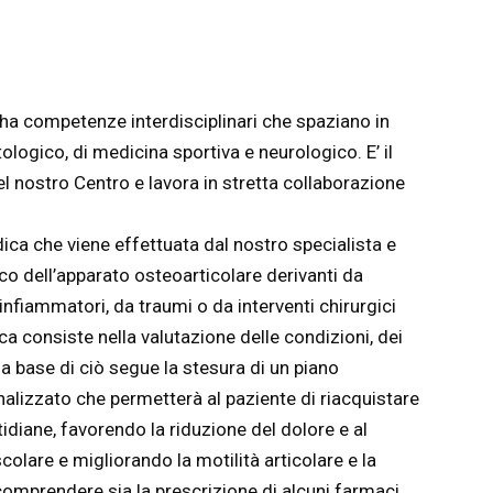
ha competenze interdisciplinari che spaziano in
logico, di medicina sportiva e neurologico. E’ il
del nostro Centro e lavora in stretta collaborazione
dica che viene effettuata dal nostro specialista e
rico dell’apparato osteoarticolare derivanti da
infiammatori, da traumi o da interventi chirurgici
rica consiste nella valutazione delle condizioni, dei
lla base di ciò segue la stesura di un piano
onalizzato che permetterà al paziente di riacquistare
tidiane, favorendo la riduzione del dolore e al
lare e migliorando la motilità articolare e la
 comprendere sia la prescrizione di alcuni farmaci