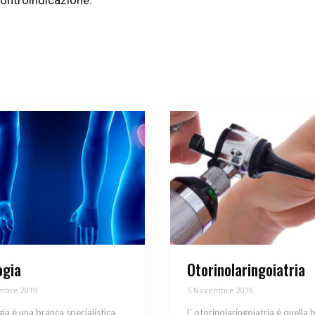
controindicazione.
ogia
Otorinolaringoiatria
mbre 2019
5 Novembre 2019
gia è una branca specialistica
L’ otorinolaringoiatria è quella 