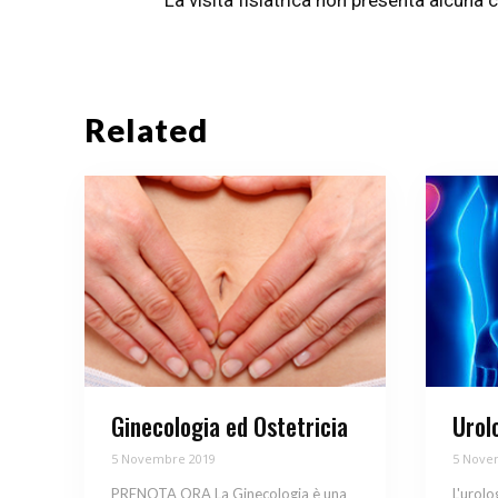
La visita fisiatrica non presenta alcuna 
Related
Ginecologia ed Ostetricia
Urol
5 Novembre 2019
5 Nove
PRENOTA ORA La Ginecologia è una
L'urolo