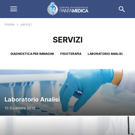
Home
servizi
SERVIZI
DIAGNOSTICA PER IMMAGINI
FISIOTERAPIA
LABORATORIO ANALISI
RIABILITAZIONE IN ETÀ EVOLUTIVA
SENZA CATEGORIA
SERVIZI
STAFF
VISITE SPECIALISTICHE
Laboratorio Analisi
10 Dicembre 2019