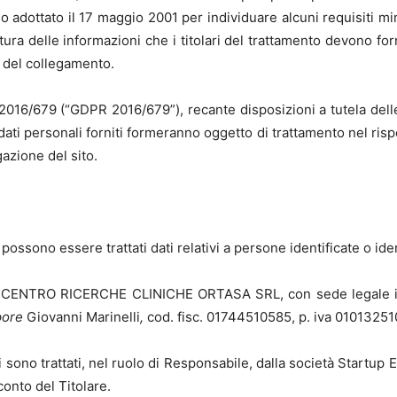
no adottato il 17 maggio 2001 per individuare alcuni requisiti mi
natura delle informazioni che i titolari del trattamento devono fo
 del collegamento.
 2016/679 (“GDPR 2016/679”), recante disposizioni a tutela delle
dati personali forniti formeranno oggetto di trattamento nel rispe
azione del sito.
ossono essere trattati dati relativi a persone identificate o ident
cietà CENTRO RICERCHE CLINICHE ORTASA SRL, con sede legale 
pore
Giovanni Marinelli
,
cod. fisc. 01744510585, p. iva 01013251
i sono trattati, nel ruolo di Responsabile, dalla società Startup Ev
onto del Titolare.