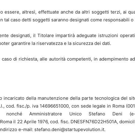
ssere, altresì, effettuate anche da altri soggetti terzi, ai quali 
 In tal caso detti soggetti saranno designati come responsabili o 
ente designati, il Titolare impartirà adeguate istruzioni operat
oter garantire la riservatezza e la sicurezza dei dati.
n caso di richiesta, alle autorità competenti, in adempimento ad
to incaricato della manutenzione della parte tecnologica del sit
r.l., cod. fisc./p. iva 14696651000, con sede legale in Roma (00
re
nonché Amministratore Unico Stefano Deni (e-mai
a Roma il 22 Aprile 1976, cod. fisc. DNESFN76D22H501A, domicili
indirizzo e-mail: stefano.deni@startupevolution.it.