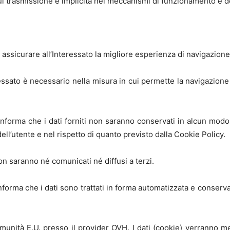
cui trasmissione è implicita nei meccanismi di funzionamento e de
assicurare all’Interessato la migliore esperienza di navigazione 
teressato è necessario nella misura in cui permette la navigazione
 informa che i dati forniti non saranno conservati in alcun mod
ell’utente e nel rispetto di quanto previsto dalla Cookie Policy.
 non saranno né comunicati né diffusi a terzi.
informa che i dati sono trattati in forma automatizzata e conserv
comunità E.U. presso il provider OVH. I dati (cookie) verranno m