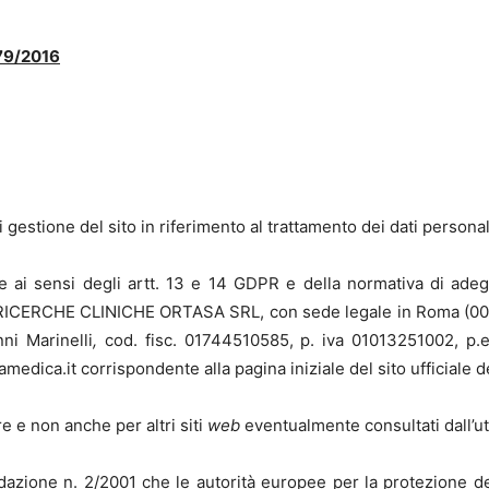
679/2016
 gestione del sito in riferimento al trattamento dei dati personal
he ai sensi degli artt. 13 e 14 GDPR e della normativa di ad
RICERCHE CLINICHE ORTASA SRL, con sede legale in Roma (001
ni Marinelli
,
cod. fisc. 01744510585, p. iva 01013251002, p.
medica.it corrispondente alla pagina iniziale del sito ufficiale de
are e non anche per altri siti
web
eventualmente consultati dall’u
dazione n. 2/2001 che le autorità europee per la protezione dei 